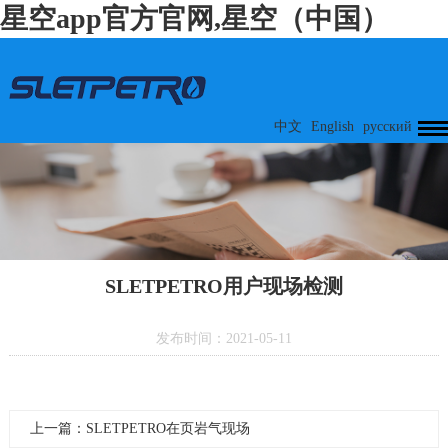
星空app官方官网,星空（中国）
中文
English
русский
SLETPETRO用户现场检测
发布时间：2021-05-11
上一篇：SLETPETRO在页岩气现场